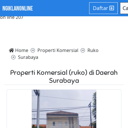
Notice: Trying to access array offset on value of type null in
Daftar
Ca
/home/websiteden/public_html/ngiklanonline.com/core/c
on line 207
Home
Properti Komersial
Ruko
Surabaya
Properti Komersial (ruko) di Daerah
Surabaya