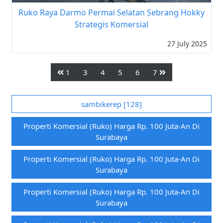
Ruko Raya Darmo Permai Selatan Sebrang Hokky
Strategis Komersial
27 July 2025
1
3
4
5
6
7
sambikerep [128]
Properti Komersial (ruko) Harga Rp. 100 Juta-An Di
Surabaya
Properti Komersial (ruko) Harga Rp. 100 Juta-An Di
Surabaya
Properti Komersial (ruko) Harga Rp. 100 Juta-An Di
Surabaya