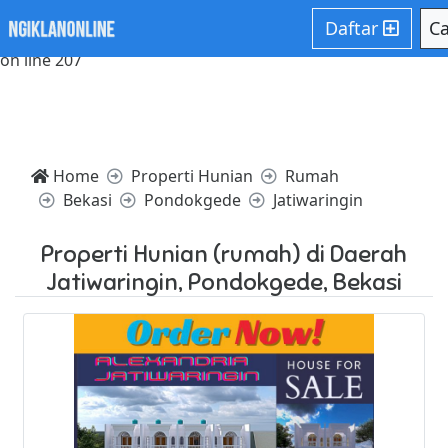
Notice: Trying to access array offset on value of type null in
Daftar
Ca
/home/websiteden/public_html/ngiklanonline.com/core/c
on line 207
Home
Properti Hunian
Rumah
Bekasi
Pondokgede
Jatiwaringin
Properti Hunian (rumah) di Daerah
Jatiwaringin, Pondokgede, Bekasi