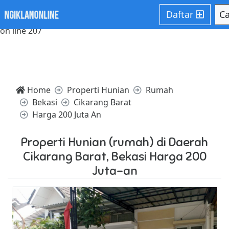
Notice: Trying to access array offset on value of type null in
Daftar
Ca
/home/websiteden/public_html/ngiklanonline.com/core/c
on line 207
Home
Properti Hunian
Rumah
Bekasi
Cikarang Barat
Harga 200 Juta An
Properti Hunian (rumah) di Daerah
Cikarang Barat, Bekasi Harga 200
Juta-an