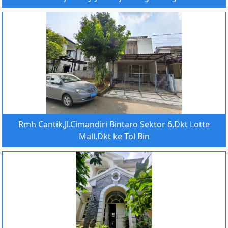
Rmh Cantik,Jl.Cimandiri Bintaro Sektor 6,Dkt Lotte
Mall,Dkt ke Tol Bin