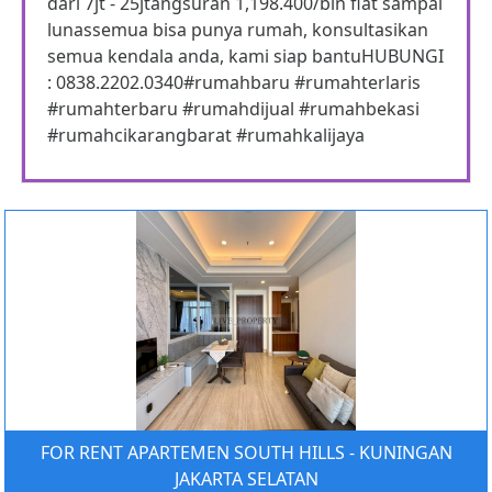
dari 7jt - 25jtangsuran 1,198.400/bln flat sampai
lunassemua bisa punya rumah, konsultasikan
semua kendala anda, kami siap bantuHUBUNGI
: 0838.2202.0340#rumahbaru #rumahterlaris
#rumahterbaru #rumahdijual #rumahbekasi
#rumahcikarangbarat #rumahkalijaya
FOR RENT APARTEMEN SOUTH HILLS - KUNINGAN
JAKARTA SELATAN