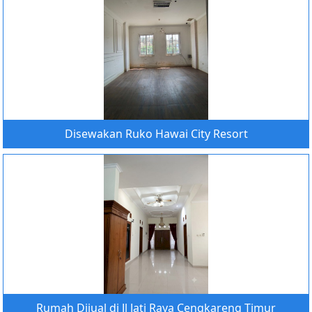
Disewakan Ruko Hawai City Resort
Rumah Dijual di Jl Jati Raya Cengkareng Timur