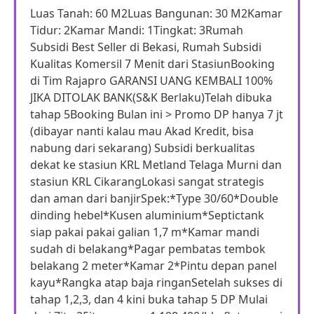
Luas Tanah: 60 M2Luas Bangunan: 30 M2Kamar
Tidur: 2Kamar Mandi: 1Tingkat: 3Rumah
Subsidi Best Seller di Bekasi, Rumah Subsidi
Kualitas Komersil 7 Menit dari StasiunBooking
di Tim Rajapro GARANSI UANG KEMBALI 100%
JIKA DITOLAK BANK(S&K Berlaku)Telah dibuka
tahap 5Booking Bulan ini > Promo DP hanya 7 jt
(dibayar nanti kalau mau Akad Kredit, bisa
nabung dari sekarang) Subsidi berkualitas
dekat ke stasiun KRL Metland Telaga Murni dan
stasiun KRL CikarangLokasi sangat strategis
dan aman dari banjirSpek:*Type 30/60*Double
dinding hebel*Kusen aluminium*Septictank
siap pakai pakai galian 1,7 m*Kamar mandi
sudah di belakang*Pagar pembatas tembok
belakang 2 meter*Kamar 2*Pintu depan panel
kayu*Rangka atap baja ringanSetelah sukses di
tahap 1,2,3, dan 4 kini buka tahap 5 DP Mulai