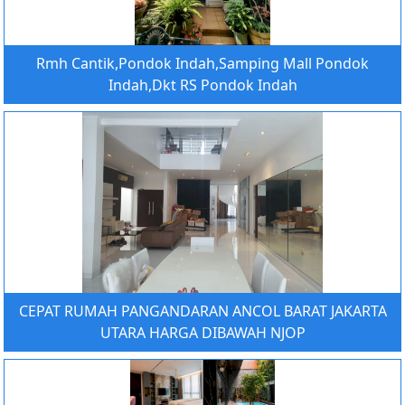
Rmh Cantik,Pondok Indah,Samping Mall Pondok
Indah,Dkt RS Pondok Indah
CEPAT RUMAH PANGANDARAN ANCOL BARAT JAKARTA
UTARA HARGA DIBAWAH NJOP