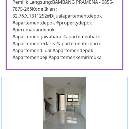
Pemilik Langsung:BAMBANG PRAMENA - 0855-
7875-266Kode Iklan :
32.76.X.1311252#Dijualapartementdepok
#apartementdepok #propertydepok
#perumahandepok
#apartementjawabarat#apartemenbaru
#apartementerlaris #apartementerbaru
#apartemendijual #apartemendepok
#apartemenbeji #apartemenkemirimuka