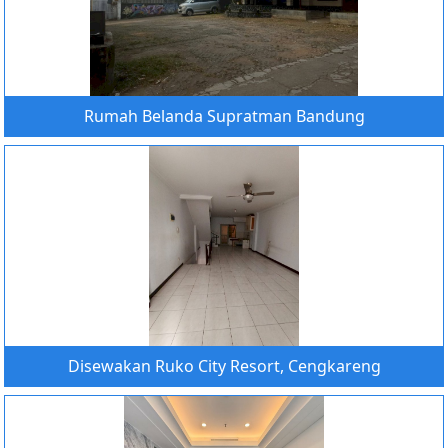
Rumah Belanda Supratman Bandung
Disewakan Ruko City Resort, Cengkareng