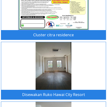
Cluster citra residence
Disewakan Ruko Hawai City Resort