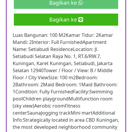
Bagikan ke
Bagikan ke
Luas Bangunan: 100 M2Kamar Tidur: 2Kamar
Mandi: 2Interior: Full FurnishedApartment
Name: Setiabudi ResidenceLocation: Jl.
Setiabudi Selatan Raya No. 1, RT.6/RW.7,
Kuningan, Karet Kuningan, Setiabudi, Jakarta
Selatan 12940Tower / Floor / View: B / Middle
Floor / City ViewSize: 100 m2Bedroom:
2Bathroom: 2Maid Bedroom: 1Maid Bathroom:
1Condition: Fully FurnishedFacility:Swimming
poolChildren playgroundMultifunction room
(sky view)Aerobic roomFitness
centerSaunaJogging trackMini martAdditional
Info:Strategically located in area CBD Kuningan,
the most developed neighborhood community