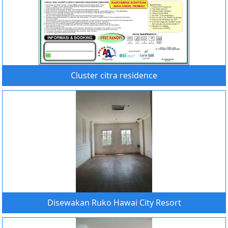
Cluster citra residence
Disewakan Ruko Hawai City Resort