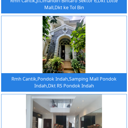
Rmh Cantik,Jl.Cimandiri Bintaro Sektor 6,Dkt Lotte
Mall,Dkt ke Tol Bin
Rmh Cantik,Pondok Indah,Samping Mall Pondok
Indah,Dkt RS Pondok Indah