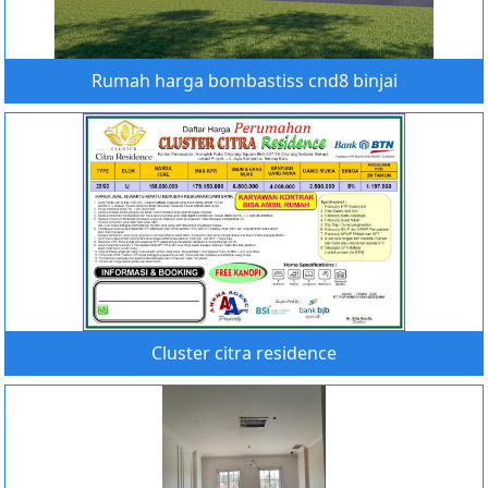
Rumah harga bombastiss cnd8 binjai
Cluster citra residence