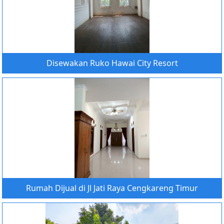
Disewakan Ruko Hawai City Resort
Rumah Dijual di Jl Jati Raya Cengkareng Timur