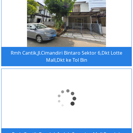
Rmh Cantik,Jl.Cimandiri Bintaro Sektor 6,Dkt Lotte
Mall,Dkt ke Tol Bin