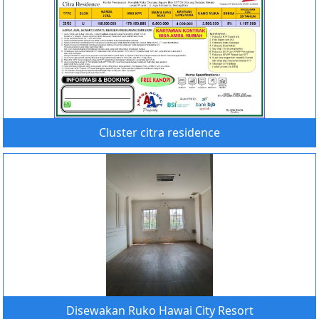
Cluster citra residence
Disewakan Ruko Hawai City Resort