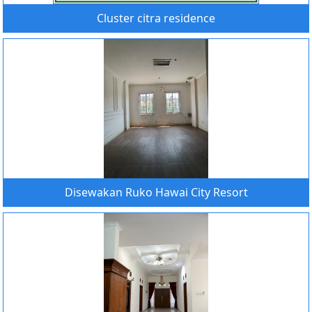
Cluster citra residence
Disewakan Ruko Hawai City Resort