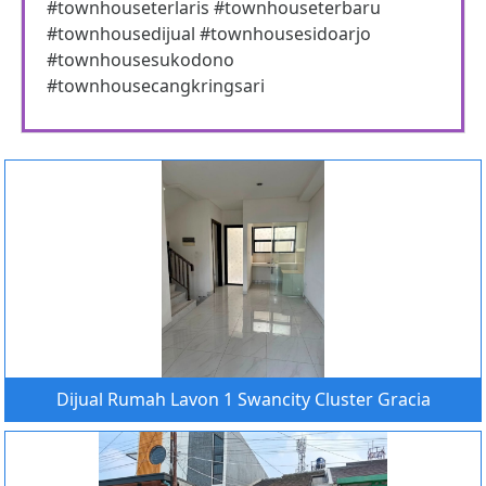
#townhouseterlaris #townhouseterbaru
#townhousedijual #townhousesidoarjo
#townhousesukodono
#townhousecangkringsari
Dijual Rumah Lavon 1 Swancity Cluster Gracia