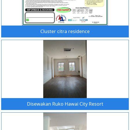
Cluster citra residence
Disewakan Ruko Hawai City Resort