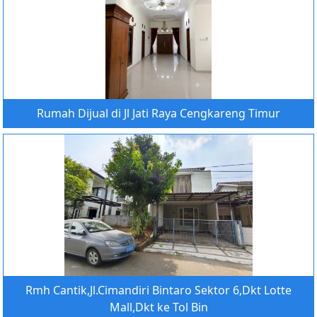
Rumah Dijual di Jl Jati Raya Cengkareng Timur
Rmh Cantik,Jl.Cimandiri Bintaro Sektor 6,Dkt Lotte
Mall,Dkt ke Tol Bin